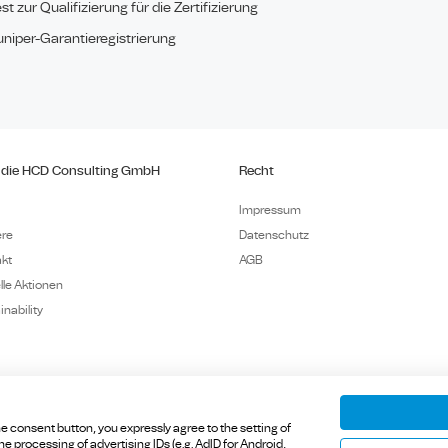
st zur Qualifizierung für die Zertifizierung
uniper-Garantieregistrierung
 die HCD Consulting GmbH
Recht
Impressum
ere
Datenschutz
kt
AGB
lle Aktionen
inability
e consent button, you expressly agree to the setting of
 processing of advertising IDs (e.g. AdID for Android,
m Ammersee, Germany.