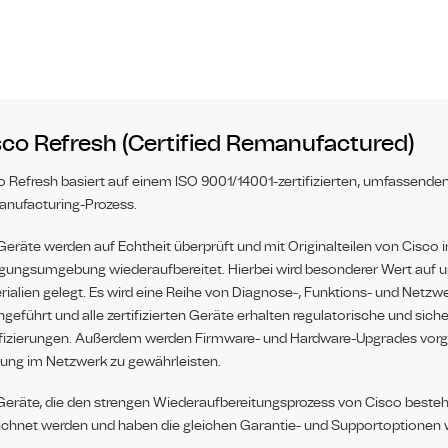
sco Refresh (Certified Remanufactured)
o Refresh basiert auf einem ISO 9001/14001-zertifizierten, umfassend
nufacturing-Prozess.
Geräte werden auf Echtheit überprüft und mit Originalteilen von Cisco in
igungsumgebung wiederaufbereitet. Hierbei wird besonderer Wert auf 
rialien gelegt. Es wird eine Reihe von Diagnose-, Funktions- und Netz
hgeführt und alle zertifizierten Geräte erhalten regulatorische und sic
ifizierungen. Außerdem werden Firmware- und Hardware-Upgrades vo
tung im Netzwerk zu gewährleisten.
Geräte, die den strengen Wiederaufbereitungsprozess von Cisco bestehe
ichnet werden und haben die gleichen Garantie- und Supportoptionen 