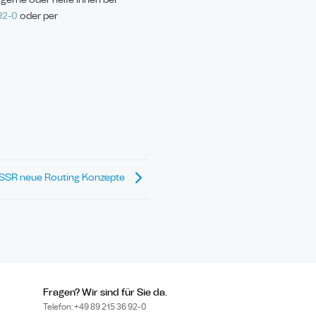
92-
0
oder per
t SSR neue Routing Konzepte
Fragen? Wir sind für Sie da.
Telefon: +49 89
215 36 92-
0