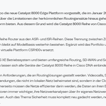
o die neue Catalyst 8000 Edge Plattform vorgestellt, die im Januar 
 über die Limitationen der herkömmlichen Routingansätze hinaus geh
form bieten. Aus diesem Grund wird die Catalyst 8000 Reihe von Cisco
Reihe Router aus den ASR- und ISR-Reihen. Diese Trennung zwischen Zw
leibt auf Modellbasis weiterhin bestehen. Ergänzt wird das Portfolio u
 virtuelle Plattform CSR100v ersetzt.
IOS XE Betriebssystem und bieten umfangreiche Routing, SD-WAN und 
 lassen sich alle Geräte der Catalyst 8000 Reihe in Cisco DNA einbind
en Anforderungen, die an Routinglösungen gestellt werden. Videocalls, 
endungen, die nicht im lokalen Netz beheimatet sind, sondern in der 
erseits müssen die Netze effizienter darin werden, die Daten an ihren 
ratoren immer wichtiger, ihre Netzwerkanalysen über ihr eigenes Netzw
nnen. Auch das Thema Sicherheit muss komplett neu gedacht werden, 
.