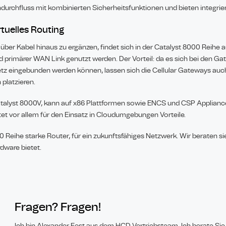
ndurchfluss mit kombinierten Sicherheitsfunktionen und bieten integrier
rtuelles Routing
r Kabel hinaus zu ergänzen, findet sich in der Catalyst 8000 Reihe au
d primärer WAN Link genutzt werden. Der Vorteil: da es sich bei den 
 Netz eingebunden werden können, lassen sich die Cellular Gateways au
platzieren.
Catalyst 8000V, kann auf x86 Plattformen sowie ENCS und CSP Appliances
etet vor allem für den Einsatz in Cloudumgebungen Vorteile.
0 Reihe starke Router, für ein zukunftsfähiges Netzwerk. Wir beraten si
rdware bietet.
Fragen? Fragen!
Ich bin Alexander Fest aus dem HCD Vertriebsteam. Ich berate Sie 