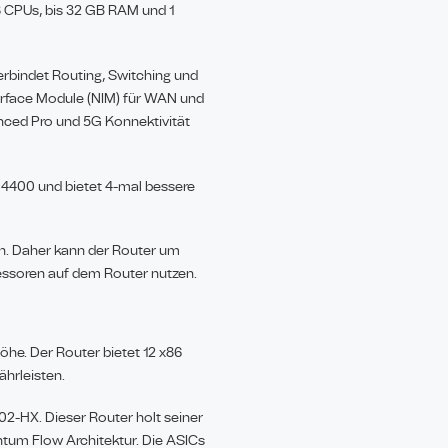
 8 CPUs, bis 32 GB RAM und 1
erbindet Routing, Switching und
terface Module (NIM) für WAN und
nced Pro und 5G Konnektivität
R 4400 und bietet 4-mal bessere
n. Daher kann der Router um
essoren auf dem Router nutzen.
öhe. Der Router bietet 12 x86
hrleisten.
02-HX. Dieser Router holt seiner
ntum Flow Architektur. Die ASICs