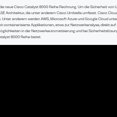
 die neue Cisco Catalyst 8000 Reihe Rechnung. Um die Sicherheit vo
ASE Architektur, die unter anderem Cisco Umbrella umfasst. Cisco Cl
n. Unter anderem werden AWS, Microsoft Azure und Google Cloud unters
 containerisierte Applikationen, etwa zur Netzwerkanalyse, direkt auf
öglichkeiten in der Netzwerkautomatisierung und bei Sicherheitslösunge
atalyst 8000 Reihe bietet.