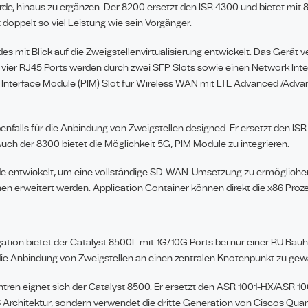
urde, hinaus zu ergänzen. Der 8200 ersetzt den ISR 4300 und bietet mit
doppelt so viel Leistung wie sein Vorgänger.
s mit Blick auf die Zweigstellenvirtualisierung entwickelt. Das Gerät v
e vier RJ45 Ports werden durch zwei SFP Slots sowie einen Network In
Interface Module (PIM) Slot für Wireless WAN mit LTE Advanced /Adva
nfalls für die Anbindung von Zweigstellen designed. Er ersetzt den IS
uch der 8300 bietet die Möglichkeit 5G, PIM Module zu integrieren.
de entwickelt, um eine vollständige SD-WAN-Umsetzung zu ermögliche
n erweitert werden. Application Container können direkt die x86 Proz
tion bietet der Catalyst 8500L mit 1G/10G Ports bei nur einer RU Bauh
 Anbindung von Zweigstellen an einen zentralen Knotenpunkt zu gewä
ren eignet sich der Catalyst 8500. Er ersetzt den ASR 1001-HX/ASR 10
 Architektur, sondern verwendet die dritte Generation von Ciscos Qua