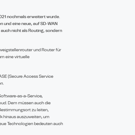
2021 nochmals erweitert wurde.
en und eine neue, auf SD-WAN
 auch nicht als Routing, sondern
eigstellenrouter und Router für
m eine virtuelle
SASE (Secure Access Service
en.
Software-as-a-Service,
Cloud. Dem müssen auch die
Bestimmungsort zu leiten,
erk hinaus auszuweiten, um
neue Technologien bedeuten auch