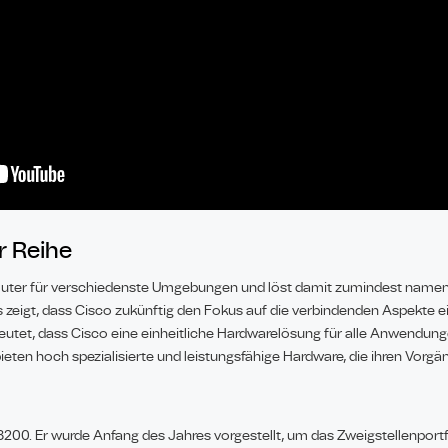
r Reihe
Router für verschiedenste Umgebungen und löst damit zumindest namen
es zeigt, dass Cisco zukünftig den Fokus auf die verbindenden Aspekt
edeutet, dass Cisco eine einheitliche Hardwarelösung für alle Anwendung
eten hoch spezialisierte und leistungsfähige Hardware, die ihren Vorgän
8200. Er wurde Anfang des Jahres vorgestellt, um das Zweigstellenportf