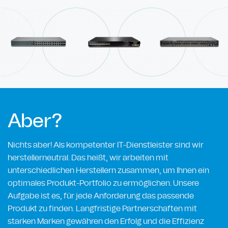
Aber?
Nichts aber! Als kompetenter IT-Dienstleister sind wir
herstellerneutral. Das heißt, wir arbeiten mit
unterschiedlichen Herstellern zusammen, um Ihnen ein
optimales Produkt-Portfolio zu ermöglichen. Unsere
Aufgabe ist es, für jede Anforderung das passende
Produkt zu finden. Langfristige Partnerschaften mit
starken Marken gewähren den Erfolg und die Effizienz