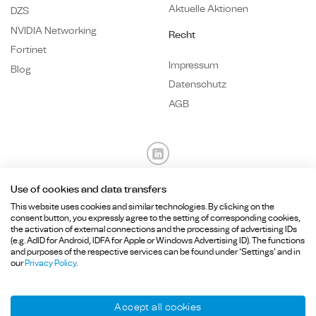
Aktuelle Aktionen
DZS
NVIDIA Networking
Recht
Fortinet
Impressum
Blog
Datenschutz
AGB
Use of cookies and data transfers
Fragen? Wir sind für Sie da.
This website uses cookies and similar technologies. By clicking on the
consent button, you expressly agree to the setting of corresponding cookies,
the activation of external connections and the processing of advertising IDs
+49 89
215 36 92-
0
(e.g. AdID for Android, IDFA for Apple or Windows Advertising ID). The functions
and purposes of the respective services can be found under ‘Settings’ and in
info@hcd-consulting.de
our
Privacy Policy
.
Accept all cookies