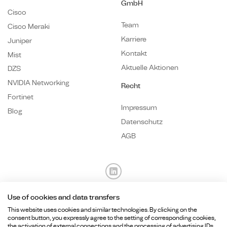
GmbH
Cisco
Team
Cisco Meraki
Karriere
Juniper
Kontakt
Mist
Aktuelle Aktionen
DZS
NVIDIA Networking
Recht
Fortinet
Impressum
Blog
Datenschutz
AGB
Use of cookies and data transfers
Fragen? Wir sind für Sie da.
This website uses cookies and similar technologies. By clicking on the
consent button, you expressly agree to the setting of corresponding cookies,
the activation of external connections and the processing of advertising IDs