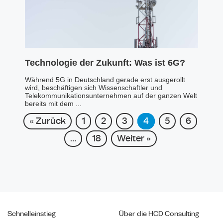
Technologie der Zukunft: Was ist 6G?
Während 5G in Deutschland gerade erst ausgerollt
wird, beschäftigen sich Wissenschaftler und
Telekommunikationsunternehmen auf der ganzen Welt
bereits mit dem ...
« Zurück
1
2
3
4
5
6
…
18
Weiter »
Schnelleinstieg
Über die HCD Consulting