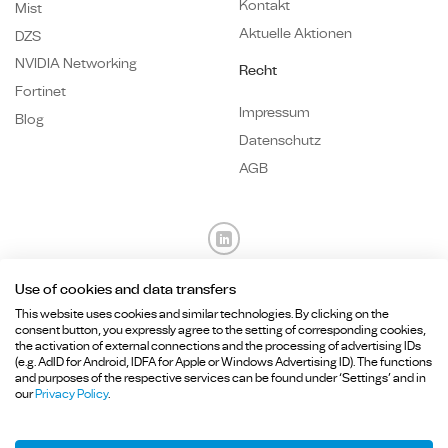
Kontakt
Mist
Aktuelle Aktionen
DZS
NVIDIA Networking
Recht
Fortinet
Impressum
Blog
Datenschutz
AGB
Use of cookies and data transfers
Fragen? Wir sind für Sie da.
This website uses cookies and similar technologies. By clicking on the
consent button, you expressly agree to the setting of corresponding cookies,
the activation of external connections and the processing of advertising IDs
+49 89
215 36 92-
0
(e.g. AdID for Android, IDFA for Apple or Windows Advertising ID). The functions
and purposes of the respective services can be found under ‘Settings’ and in
info@hcd-consulting.de
our
Privacy Policy
.