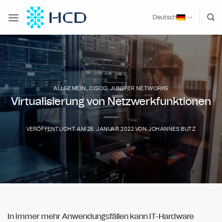
Zum
Inhalt
Deutsch
springen
ALLGEMEIN
,
CISCO
,
JUNIPER NETWORKS
Virtualisierung von Netzwerkfunktionen
VERÖFFENTLICHT AM
25. JANUAR 2022
VON
JOHANNES BUTZ
In immer mehr Anwendungsfällen kann IT-Hardware