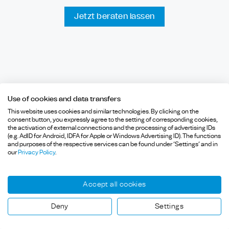
Jetzt beraten lassen
Use of cookies and data transfers
Bluetooth Low Energy in der
Der Glasfaserausbau mit
This website uses cookies and similar technologies. By clicking on the
Industrie – Mehr als nur
DZS in Ingolstadt
consent button, you expressly agree to the setting of corresponding cookies,
Asset Tracking
the activation of external connections and the processing of advertising IDs
(e.g. AdID for Android, IDFA for Apple or Windows Advertising ID). The functions
and purposes of the respective services can be found under ‘Settings’ and in
our
Privacy Policy
.
Accept all cookies
Deny
Settings
Schnelleinstieg
Über die HCD Consulting
GmbH
Cisco