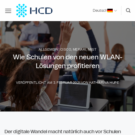
Zum
Inhalt
Deutsch
springen
ALLGEMEIN
,
CISCO
,
MERAKI
,
MIST
Wie Schulen von den neuen WLAN-
Lösungen profitieren
VERÖFFENTLICHT AM
3. FEBRUAR 2021
VON
KATHARINA HUPE
Der digitale Wandel macht natürlich auch vor Schulen