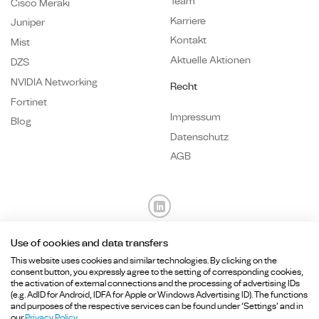
Team
Cisco Meraki
Karriere
Juniper
Kontakt
Mist
Aktuelle Aktionen
DZS
NVIDIA Networking
Recht
Fortinet
Impressum
Blog
Datenschutz
AGB
Use of cookies and data transfers
Fragen? Wir sind für Sie da.
This website uses cookies and similar technologies. By clicking on the
consent button, you expressly agree to the setting of corresponding cookies,
the activation of external connections and the processing of advertising IDs
+49 89
215 36 92-
0
(e.g. AdID for Android, IDFA for Apple or Windows Advertising ID). The functions
and purposes of the respective services can be found under ‘Settings’ and in
info@hcd-consulting.de
our
Privacy Policy
.