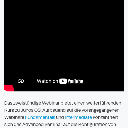
Das zweistündige Webinar bietet einen weiterführenden
Kurs zu Junos OS. Aufbauend auf die vorangegangenen
Webinare
Fundamentals
und
Intermediate
konzentriert
sich das Advanced Seminar auf die Konfiguration von