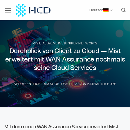
Zum
Inhalt
Deutsch
springen
MIST
,
ALLGEMEIN
,
JUNIPER NETWORKS
Durchblick von Client zu Cloud — Mist
erweitert mit WAN Assurance nochmals
seine Cloud Services
VERÖFFENTLICHT AM
13. OKTOBER 2020
VON
KATHARINA HUPE
Mit dem neuen WAN Assurance Service erweitert Mist