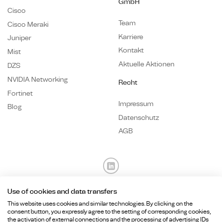
GmbH
Cisco
Team
Cisco Meraki
Karriere
Juniper
Kontakt
Mist
Aktuelle Aktionen
DZS
NVIDIA Networking
Recht
Fortinet
Impressum
Blog
Datenschutz
AGB
Use of cookies and data transfers
Fragen? Wir sind für Sie da.
This website uses cookies and similar technologies. By clicking on the
consent button, you expressly agree to the setting of corresponding cookies,
the activation of external connections and the processing of advertising IDs