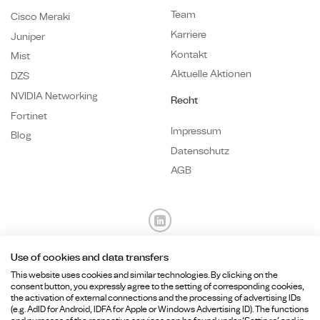
Team
Cisco Meraki
Karriere
Juniper
Kontakt
Mist
Aktuelle Aktionen
DZS
NVIDIA Networking
Recht
Fortinet
Impressum
Blog
Datenschutz
AGB
Use of cookies and data transfers
Fragen? Wir sind für Sie da.
This website uses cookies and similar technologies. By clicking on the
consent button, you expressly agree to the setting of corresponding cookies,
the activation of external connections and the processing of advertising IDs
+49 89
215 36 92-
0
(e.g. AdID for Android, IDFA for Apple or Windows Advertising ID). The functions