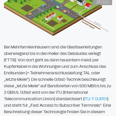
Bei Mehrfamilienhäusern sind die Glasfaserleitungen
überwiegend bis in den Keller des Gebäudes verlegt
(FTTB). Von dort geht es dann hausintern meist per
Kupferkabel in die Wohnungen und zum Anschluss des
Endkunden (= Teilnehmeranschlussleitung TAL oder
„letzte Meile“). Die schnelle G.fast-Technik beschleunigt
diese „letzte Meile“ auf Bandbreiten von 500 MBit/s bis zu
2 GBit/s. G.fast wird von der ITU (International
Telecommunication Union) standardisiert (
ITU-T G.9701
)
und steht für „
F
ast
A
ccess to
S
ubscriber
T
erminals“. Eine
Beschreibung dieser Technologie finden Sie in diesem