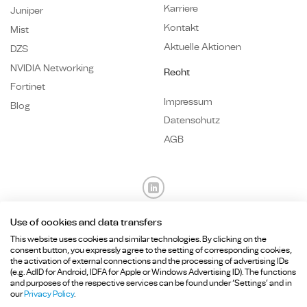
Karriere
Juniper
Kontakt
Mist
Aktuelle Aktionen
DZS
NVIDIA Networking
Recht
Fortinet
Impressum
Blog
Datenschutz
AGB
Use of cookies and data transfers
Fragen? Wir sind für Sie da.
This website uses cookies and similar technologies. By clicking on the
consent button, you expressly agree to the setting of corresponding cookies,
the activation of external connections and the processing of advertising IDs
+49 89
215 36 92-
0
(e.g. AdID for Android, IDFA for Apple or Windows Advertising ID). The functions
and purposes of the respective services can be found under ‘Settings’ and in
info@hcd-consulting.de
our
Privacy Policy
.